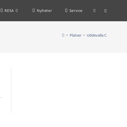
Slå
RESA
Nyheter
Service
på/av
>
Platser
>
Uddevalla C
webbplatssöknin