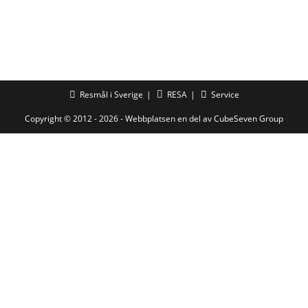
Resmål i Sverige
RESA
Service
Copyright © 2012 - 2026 - Webbplatsen en del av
CubeSeven Group