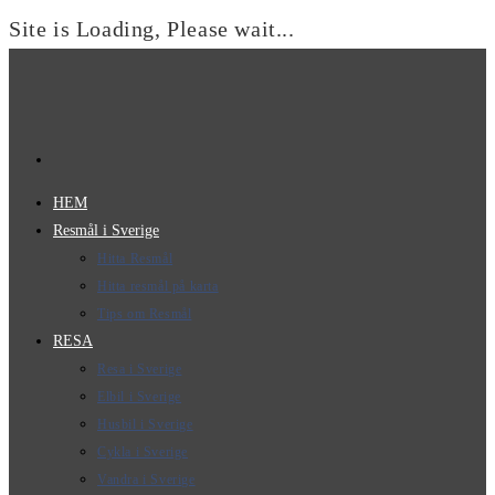
Site is Loading, Please wait...
Hoppa
till
innehållet
HEM
Resmål i Sverige
Hitta Resmål
Hitta resmål på karta
Tips om Resmål
RESA
Resa i Sverige
Elbil i Sverige
Husbil i Sverige
Cykla i Sverige
Vandra i Sverige