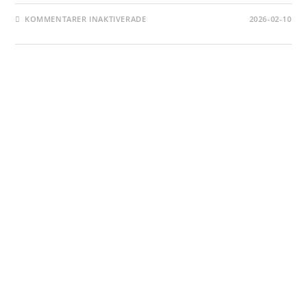
FÖR
KOMMENTARER INAKTIVERADE
2026-02-10
SKICKA
IN
TIPS
OM
RESMÅL