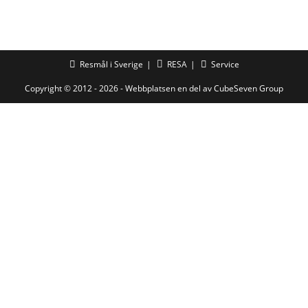
Resmål i Sverige
RESA
Service
Copyright © 2012 - 2026 - Webbplatsen en del av
CubeSeven Group