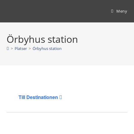
Hoppa
till
Meny
innehållet
Örbyhus station
>
Platser
>
Örbyhus station
Till Destinationen