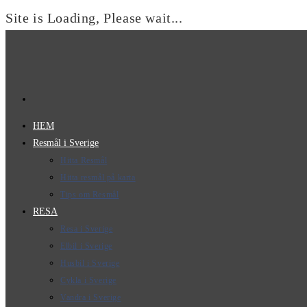
Site is Loading, Please wait...
Hoppa
till
innehållet
HEM
Resmål i Sverige
Hitta Resmål
Hitta resmål på karta
Tips om Resmål
RESA
Resa i Sverige
Elbil i Sverige
Husbil i Sverige
Cykla i Sverige
Vandra i Sverige